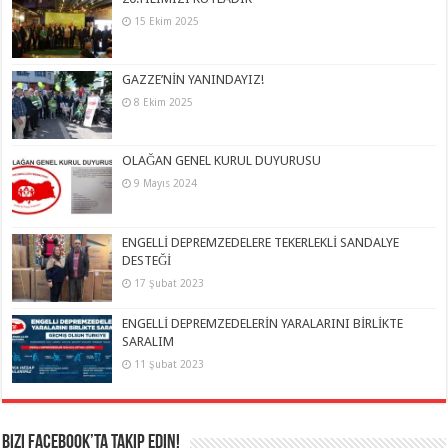
15 Ekim 2025
GAZZE’NİN YANINDAYIZ!
8 Ekim 2025
OLAĞAN GENEL KURUL DUYURUSU
9 Mayıs 2024
ENGELLİ DEPREMZEDELERE TEKERLEKLİ SANDALYE
DESTEĞİ
17 Şubat 2023
ENGELLİ DEPREMZEDELERİN YARALARINI BİRLİKTE
SARALIM
11 Şubat 2023
Bizi Facebook’ta takip edin!