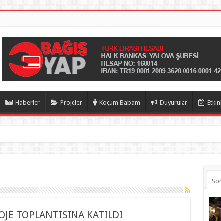
Haberler
Projeler
Koçum Babam
Duyurular
Etkin
So
JE TOPLANTISINA KATILDI