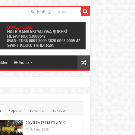
likler
Video
n
Popüler
Yorumlar
Etiketler
20.YILIMIZI KUTLADIK
15 Ekim 2025