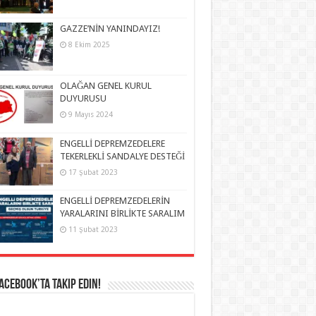
GAZZE’NİN YANINDAYIZ!
8 Ekim 2025
OLAĞAN GENEL KURUL
DUYURUSU
9 Mayıs 2024
ENGELLİ DEPREMZEDELERE
TEKERLEKLİ SANDALYE DESTEĞİ
17 Şubat 2023
ENGELLİ DEPREMZEDELERİN
YARALARINI BİRLİKTE SARALIM
11 Şubat 2023
Facebook’ta takip edin!