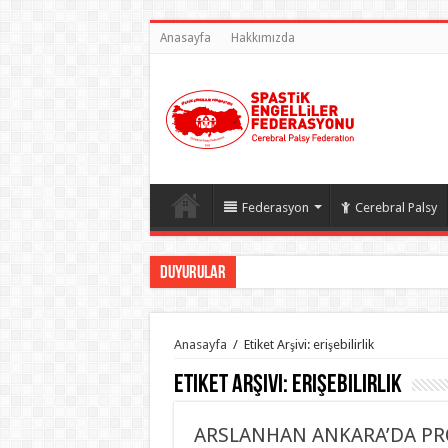
Anasayfa
Hakkımızda
Federasyon
Cerebral Palsy
Duyurular
Anasayfa
/
Etiket Arşivi: erişebilirlik
Etiket Arşivi:
erişebilirlik
ARSLANHAN ANKARA’DA PRO