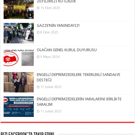
20.YILIMIZI KUTLADIK
15 Ekim 2025
GAZZE’NİN YANINDAYIZ!
8 Ekim 2025
OLAĞAN GENEL KURUL DUYURUSU
9 Mayıs 2024
ENGELLİ DEPREMZEDELERE TEKERLEKLİ SANDALYE
DESTEĞİ
17 Şubat 2023
ENGELLİ DEPREMZEDELERİN YARALARINI BİRLİKTE
SARALIM
11 Şubat 2023