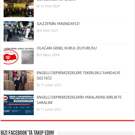
15 Ekim 2025
GAZZE’NİN YANINDAYIZ!
8 Ekim 2025
OLAĞAN GENEL KURUL DUYURUSU
9 Mayıs 2024
ENGELLİ DEPREMZEDELERE TEKERLEKLİ SANDALYE
DESTEĞİ
17 Şubat 2023
ENGELLİ DEPREMZEDELERİN YARALARINI BİRLİKTE
SARALIM
11 Şubat 2023
Bizi Facebook’ta takip edin!