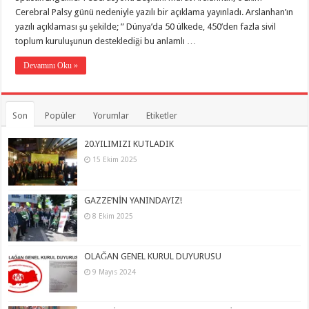
Cerebral Palsy günü nedeniyle yazılı bir açıklama yayınladı. Arslanhan’ın
yazılı açıklaması şu şekilde; ” Dünya’da 50 ülkede, 450’den fazla sivil
toplum kuruluşunun desteklediği bu anlamlı …
Devamını Oku »
Son
Popüler
Yorumlar
Etiketler
20.YILIMIZI KUTLADIK
15 Ekim 2025
GAZZE’NİN YANINDAYIZ!
8 Ekim 2025
OLAĞAN GENEL KURUL DUYURUSU
9 Mayıs 2024