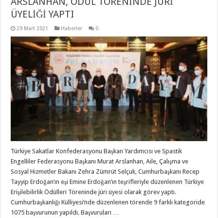
ARSLANHAN, ÖDÜL TÖRENİNDE JÜRİ
ÜYELİĞİ YAPTI
29 Mart 2021
Haberler
0
Türkiye Sakatlar Konfederasyonu Başkan Yardımcısı ve Spastik
Engelliler Federasyonu Başkanı Murat Arslanhan, Aile, Çalışma ve
Sosyal Hizmetler Bakanı Zehra Zümrüt Selçuk, Cumhurbaşkanı Recep
Tayyip Erdoğan’ın eşi Emine Erdoğan’ın teşrifleriyle düzenlenen Türkiye
Erişilebilirlik Ödülleri Töreninde jüri üyesi olarak görev yaptı.
Cumhurbaşkanlığı Külliyesi’nde düzenlenen törende 9 farklı kategoride
1075 başvurunun yapıldı. Başvuruları …