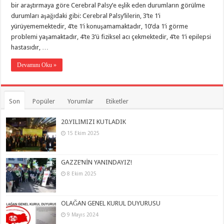
bir araştırmaya göre Cerebral Palsy’e eşlik eden durumların görülme
durumları aşağıdaki gibi: Cerebral Palsy’lilerin, 3’te 1’i
yürüyememektedir, 4’te 1’i konuşamamaktadır, 10’da 1’i görme
problemi yaşamaktadır, 4’te 3’ü fiziksel acı çekmektedir, 4’te 1’i epilepsi
hastasıdır, …
Devamını Oku »
Son
Popüler
Yorumlar
Etiketler
20.YILIMIZI KUTLADIK
15 Ekim 2025
GAZZE’NİN YANINDAYIZ!
8 Ekim 2025
OLAĞAN GENEL KURUL DUYURUSU
9 Mayıs 2024