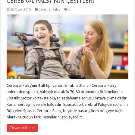
CEREBRAL PALSY’NİN ÇEŞİTLERİ
26 Ocak 2015
Cerebral Palsy
0
Cerebral Palsy’nin 4 alt tipi vardır. En sık rastlanan Cerebral Palsy
tiplerinden spastik, yaklaşık olarak % 70-80 oranında görülmektedir.
Spastik: Motor kortekste oluşan zedelenme sonucu ortaya çıkmaktadır.
Kaslar sertleşmiş ve sıkı haldedir. Spastik tip Cerebral Palsy’de Etkilenim
Bölgeleri Spastik Cerebral Palsy, beyinde hasar gören bölgeye bağlı
olarak vücudun farklı kısımlarını etkileyebilir: …
Devamını Oku »