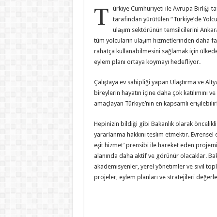
T
ürkiye Cumhuriyeti ile Avrupa Birliği t
tarafından yürütülen “Türkiye’de Yolcu T
ulaşım sektörünün temsilcilerini Ankara
tüm yolcuların ulaşım hizmetlerinden daha fa
rahatça kullanabilmesini sağlamak için ülkedek
eylem planı ortaya koymayı hedefliyor.
Çalıştaya ev sahipliği yapan Ulaştırma ve Alty
bireylerin hayatın içine daha çok katılımını v
amaçlayan Türkiye’nin en kapsamlı erişilebilirl
Hepinizin bildiği gibi Bakanlık olarak önceli
yararlanma hakkını teslim etmektir. Evrensel er
eşit hizmet’ prensibi ile hareket eden projemi
alanında daha aktif ve görünür olacaklar. Baka
akademisyenler, yerel yönetimler ve sivil toplu
projeler, eylem planları ve stratejileri değerl