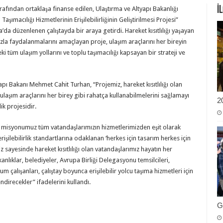
İ
arafından ortaklaşa finanse edilen, Ulaştırma ve Altyapı Bakanlığı
aşımacılığı Hizmetlerinin Erişilebilirliğinin Geliştirilmesi Projesi”
’da düzenlenen çalıştayda bir araya getirdi. Hareket kısıtlılığı yaşayan
zla faydalanmalarını amaçlayan proje, ulaşım araçlarını her bireyin
i tüm ulaşım yollarını ve toplu taşımacılığı kapsayan bir strateji ve
apı Bakanı Mehmet Cahit Turhan, “Projemiz, hareket kısıtlılığı olan
e ulaşım araçlarını her birey gibi rahatça kullanabilmelerini sağlamayı
2
ik projesidir.
kli misyonumuz tüm vatandaşlarımızın hizmetlerimizden eşit olarak
işilebilirlik standartlarına odaklanan ‘herkes için tasarım herkes için
z sayesinde hareket kısıtlılığı olan vatandaşlarımız hayatın her
nlıklar, belediyeler, Avrupa Birliği Delegasyonu temsilcileri,
m çalışanları, çalıştay boyunca erişilebilir yolcu taşıma hizmetleri için
endirecekler” ifadelerini kullandı.
G