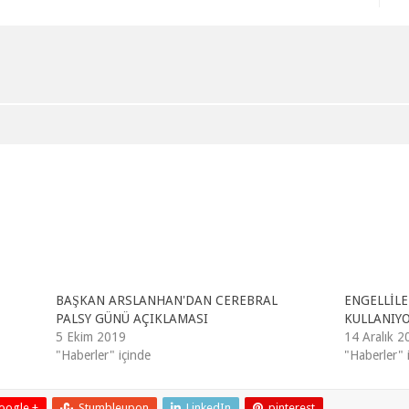
BAŞKAN ARSLANHAN'DAN CEREBRAL
ENGELLİLE
PALSY GÜNÜ AÇIKLAMASI
KULLANIY
5 Ekim 2019
14 Aralık 2
"Haberler" içinde
"Haberler" 
oogle +
Stumbleupon
LinkedIn
pinterest