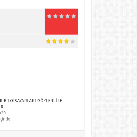
R BİLGİSAYARLARI GÖZLERİ İLE
OR
020
içinde