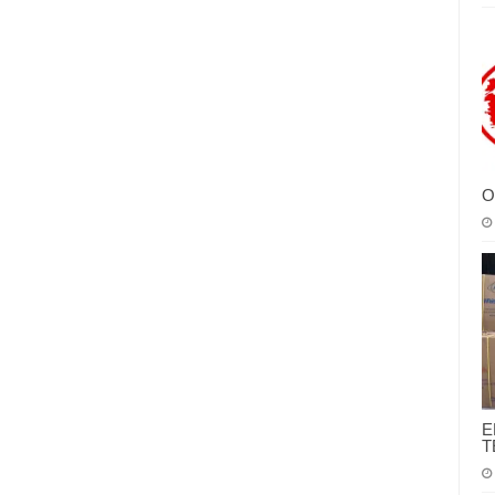
O
E
T