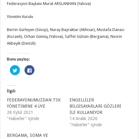
Federasyon Başkanı Murat ARSLANHAN (Yalova)
Yönetim Kurulu
Berrin Gürleyen (Sinop), Nuray Bayraktar (Akhisar), Mustafa Danacı
(Kocaeli), Orhan Gümüş (Yalova), Saffet Gülsün (Bergama), Nesrin
Akbeyik (Denizli)
Bunu paylaş:
T
F
w
a
i
c
t
e
t
b
e
o
r
o
İlgili
ü
k
z
'
FEDERAYONUMUZDAN TSK
ENGELLİLER
e
t
YÖNETİMİNE 4 ÜYE
r
a
BİLGİSAYARLARI GÖZLERİ
i
p
28 Eylül 2021
İLE KULLANIYOR
n
a
d
y
"Haberler" içinde
14 Aralık 2020
e
l
p
a
"Haberler" içinde
a
ş
y
m
BERGAMA, SOMA VE
l
a