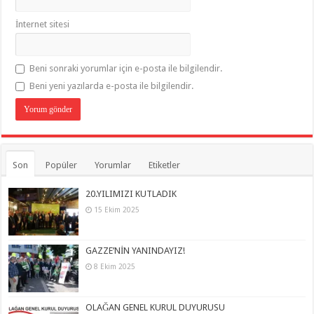
İnternet sitesi
Beni sonraki yorumlar için e-posta ile bilgilendir.
Beni yeni yazılarda e-posta ile bilgilendir.
Son
Popüler
Yorumlar
Etiketler
20.YILIMIZI KUTLADIK
15 Ekim 2025
GAZZE’NİN YANINDAYIZ!
8 Ekim 2025
OLAĞAN GENEL KURUL DUYURUSU