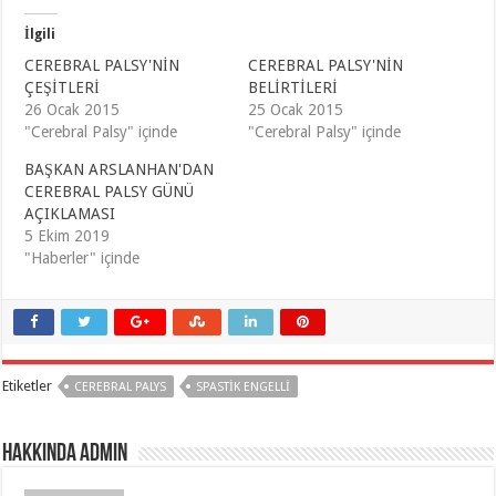
t
b
e
o
r
o
İlgili
ü
k
z
'
CEREBRAL PALSY'NİN
CEREBRAL PALSY'NİN
e
t
ÇEŞİTLERİ
r
a
BELİRTİLERİ
i
p
26 Ocak 2015
25 Ocak 2015
n
a
d
y
"Cerebral Palsy" içinde
"Cerebral Palsy" içinde
e
l
p
a
a
ş
BAŞKAN ARSLANHAN'DAN
y
m
CEREBRAL PALSY GÜNÜ
l
a
a
k
AÇIKLAMASI
ş
i
m
ç
5 Ekim 2019
a
i
"Haberler" içinde
k
n
i
t
ç
ı
i
k
n
l
t
a
ı
y
k
ı
l
n
a
(
Etiketler
CEREBRAL PALYS
SPASTIK ENGELLI
y
Y
ı
e
n
n
(
i
Y
p
hakkında Admin
e
e
n
n
i
c