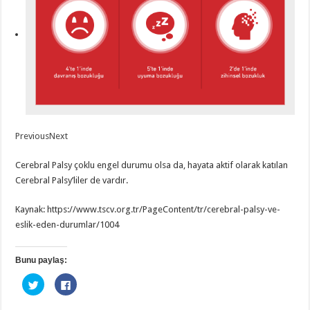
Previous
Next
Cerebral Palsy çoklu engel durumu olsa da, hayata aktif olarak katılan
Cerebral Palsy’liler de vardır.
Kaynak: https://www.tscv.org.tr/PageContent/tr/cerebral-palsy-ve-
eslik-eden-durumlar/1004
Bunu paylaş:
T
F
w
a
i
c
t
e