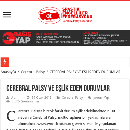
Anasayfa
/
Cerebral Palsy
/
CEREBRAL PALSY VE EŞLİK EDEN DURUMLAR
CEREBRAL PALSY VE EŞLİK EDEN DURUMLAR
Admin
24 Ocak 2015
Cerebral Palsy
yorum Yap
3,015 Görünümler
C
erebral Palsy’e birçok farklı durum eşlik edebilmektedir. Bu
nedenle Cerebral Palsy, multidisipliner bir yaklaşımla ele
alınmalıdır. www.worldcpday.org web sitesinde yayınlanan