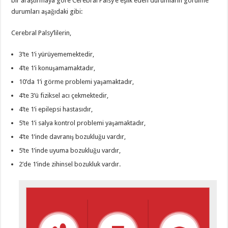
bir araştırmaya göre Cerebral Palsy’e eşlik eden durumların görülme
durumları aşağıdaki gibi:
Cerebral Palsy’lilerin,
3’te 1’i yürüyememektedir,
4’te 1’i konuşamamaktadır,
10’da 1’i görme problemi yaşamaktadır,
4’te 3’ü fiziksel acı çekmektedir,
4’te 1’i epilepsi hastasıdır,
5’te 1’i salya kontrol problemi yaşamaktadır,
4’te 1’inde davranış bozukluğu vardır,
5’te 1’inde uyuma bozukluğu vardır,
2’de 1’inde zihinsel bozukluk vardır.